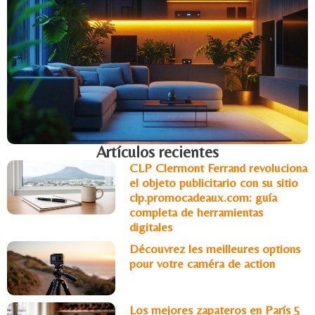
Artículos recientes
CLP Clermont Ferrand revoluciona
el objeto publicitario con su sitio
clp.promocadeaux.com: guía
completa de herramientas
digitales
Découvrez les meilleures options
pour votre caméra de action
Los mejores zapateros en París 5