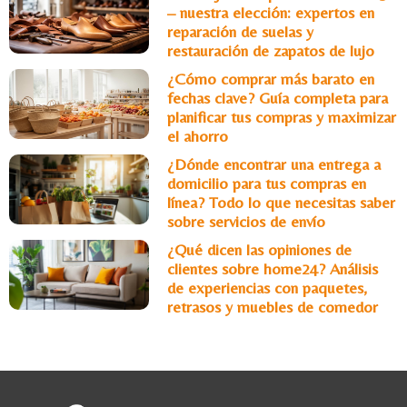
– nuestra elección: expertos en
reparación de suelas y
restauración de zapatos de lujo
¿Cómo comprar más barato en
fechas clave? Guía completa para
planificar tus compras y maximizar
el ahorro
¿Dónde encontrar una entrega a
domicilio para tus compras en
línea? Todo lo que necesitas saber
sobre servicios de envío
¿Qué dicen las opiniones de
clientes sobre home24? Análisis
de experiencias con paquetes,
retrasos y muebles de comedor