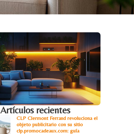
Artículos recientes
CLP Clermont Ferrand revoluciona el
objeto publicitario con su sitio
clp.promocadeaux.com: guía