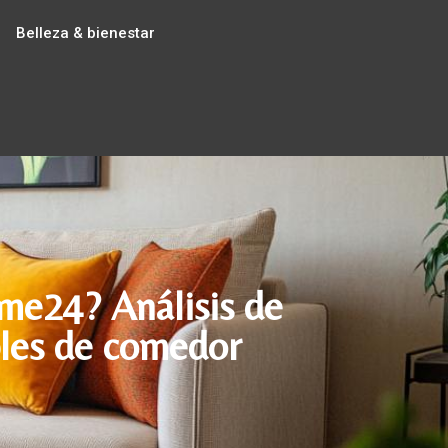
Belleza & bienestar
ome24? Análisis de
bles de comedor