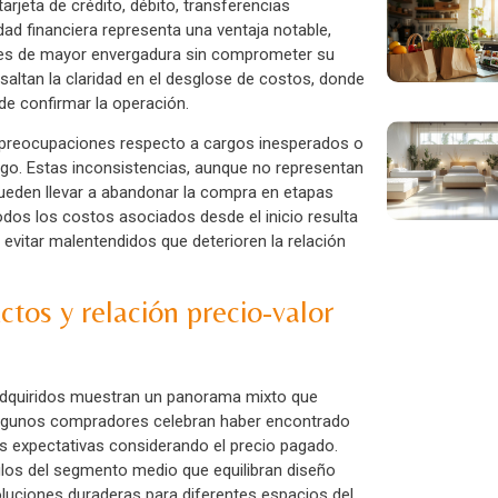
rjeta de crédito, débito, transferencias
lidad financiera representa una ventaja notable,
les de mayor envergadura sin comprometer su
saltan la claridad en el desglose de costos, donde
de confirmar la operación.
preocupaciones respecto a cargos inesperados o
ago. Estas inconsistencias, aunque no representan
ueden llevar a abandonar la compra en etapas
os los costos asociados desde el inicio resulta
y evitar malentendidos que deterioren la relación
ctos y relación precio-valor
 adquiridos muestran un panorama mixto que
. Algunos compradores celebran haber encontrado
s expectativas considerando el precio pagado.
los del segmento medio que equilibran diseño
oluciones duraderas para diferentes espacios del