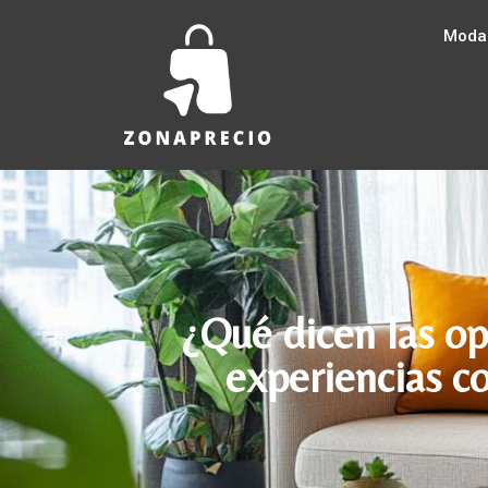
Moda
¿Qué dicen las op
experiencias c