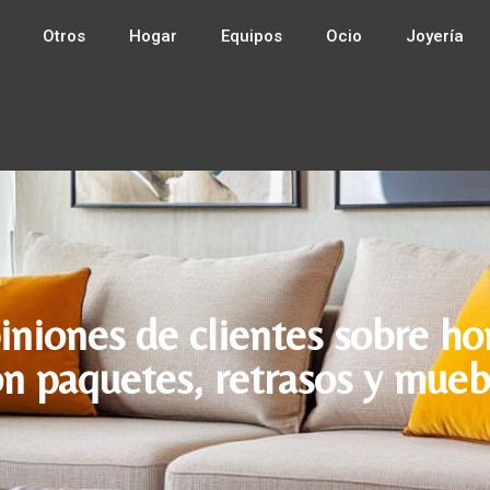
Otros
Hogar
Equipos
Ocio
Joyería
iniones de clientes sobre h
on paquetes, retrasos y mue